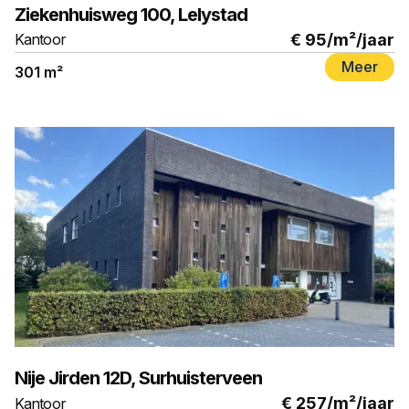
Ziekenhuisweg 100, Lelystad
€ 95
/m²/jaar
Kantoor
Meer
301 m²
TE HUUR
Nije Jirden 12D, Surhuisterveen
€ 257
/m²/jaar
Kantoor