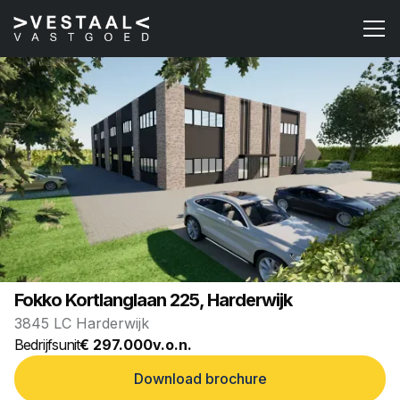
VERKOCHT
Fokko Kortlanglaan 225, Harderwijk
3845 LC Harderwijk
Bedrijfsunit
€ 297.000
v.o.n.
Download brochure