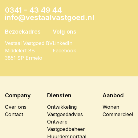
0341 - 43 49 44
info@vestaalvastgoed.nl
Bezoekadres
Volg ons
Vestaal Vastgoed BV
LinkedIn
Middelerf 8B
Facebook
3851 SP Ermelo
Company
Diensten
Aanbod
Over ons
Ontwikkeling
Wonen
Contact
Vastgoedadvies
Commercieel
Ontwerp
Vastgoedbeheer
Huurdersportaal