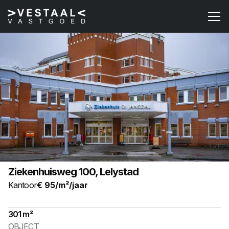
TE HUUR
Ziekenhuisweg 100, Lelystad
Kantoor
€ 95
/m²/jaar
301 m²
OBJECT