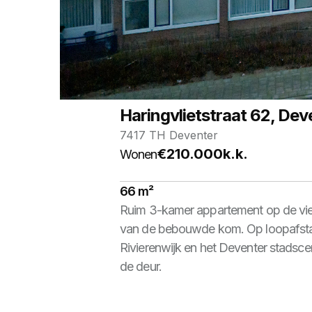
TE KOOP
Haringvlietstraat 62, Dev
7417 TH Deventer
€210.000
k.k.
Wonen
66 m²
Ruim 3-kamer appartement op de vier
van de bebouwde kom. Op loopafstand
Rivierenwijk en het Deventer stadsce
de deur.