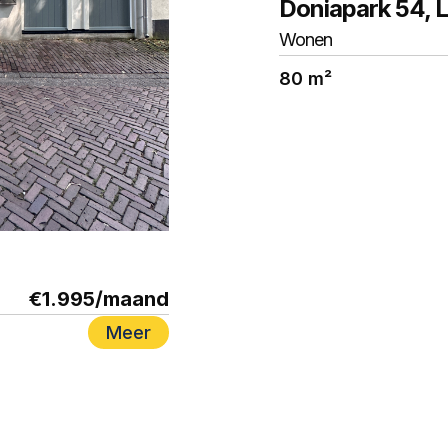
Doniapark 54, 
Wonen
80 m²
€1.995
/maand
Meer