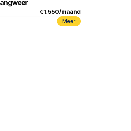
Langweer
€1.550
/maand
Meer